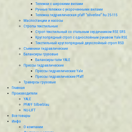
Тележки с широкими вилами
Ручные тележки с укороченными вилами
Тележка гидравлическая pfaff "silverline" hu 25-115
Маслостанции и насосы
Стропы текстильные
Строп текстильный со стальным сердечником RSE SRS
Круглопрядный строп с однослойным рукавом Yale RSЕ
Текстильный круглопрядный двухслойный строп RSD
Съемники гидравлические
Балансиры грузовые
Балансиры-тали YALE
Прессы гидравлические
Прессы гидравлические Yale
Прессы гидравлические Pfaff
Траверсы грузовые
Главная
Производители
YALE
PFAFF Silberblau
NU-LIFT
Все товары
Инфо
О компании