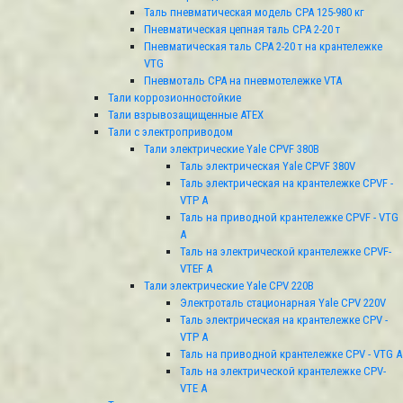
Таль пневматическая модель CPA 125-980 кг
Пневматичеcкая цепная таль СРА 2-20 т
Пневматичеcкая таль СРА 2-20 т на крантележке
VTG
Пневмоталь CPA на пневмотележке VTA
Тали коррозионностойкие
Тали взрывозащищенные ATEX
Тали с электроприводом
Тали электрические Yale CPVF 380B
Таль электрическая Yale CPVF 380V
Таль электрическая на крантележке CPVF -
VTP A
Таль на приводной крантележке CPVF - VTG
A
Таль на электрической крантележке CPVF-
VTЕF A
Тали электрические Yale CPV 220B
Электроталь стационарная Yale CPV 220V
Таль электрическая на крантележке CPV -
VTP A
Таль на приводной крантележке CPV - VTG A
Таль на электрической крантележке CPV-
VTЕ A