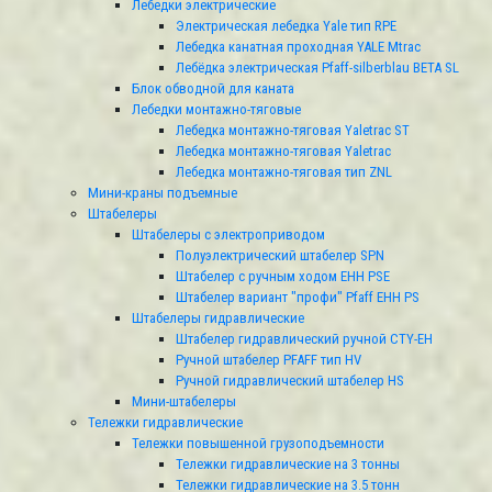
Лебедки электрические
Электрическая лебедка Yale тип RPE
Лебедка канатная проходная YALE Mtrac
Лебёдка электрическая Pfaff-silberblau BETA SL
Блок обводной для каната
Лебедки монтажно-тяговые
Лебедка монтажно-тяговая Yaletrac ST
Лебедка монтажно-тяговая Yaletrac
Лебедка монтажно-тяговая тип ZNL
Мини-краны подъемные
Штабелеры
Штабелеры с электроприводом
Полуэлектрический штабелер SPN
Штабелер с ручным ходом EHH PSE
Штабелер вариант "профи" Pfaff EHH PS
Штабелеры гидравлические
Штабелер гидравлический ручной CTY-EH
Ручной штабелер PFAFF тип HV
Ручной гидравлический штабелер HS
Мини-штабелеры
Тележки гидравлические
Тележки повышенной грузоподъемности
Тележки гидравлические на 3 тонны
Тележки гидравлические на 3.5 тонн