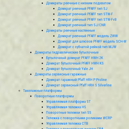
Домкраты реечные с низким подхватом
Домкрат реечный PFAFF тип SJ
Домкрат реечный PFAFF тип STW-F
Домкрат реечный PFAFF тип STW-FvB
Домкрат реечный тип SJ/CNR
Домкраты реечные настенные
Домкрат реечный PFAFF модель ZWW
Домкрат для шлюзов PFAFF модель SCH-W
Домкрат с зубчатой рейкой тип MJW
Домкраты гидравлические бутылочные
Бутылочный домкрат PFAFF HWH 2K
Домкрат бутылочный PFAFF HWH KS
Домкрат бутылочный Yale JH
Домкраты сервисные гаражные
Домкрат гаражный Pfaff HRH P Proline
Домкрат сервисный Pfaff HRH S Silverline
Такелажные платформы
Поворотные платформы
Управляемая платформа ST
Управляемая тележка HS
Поворотные тележки тип SS
Тележка с поворотными роликами WCRP
Управляемая тележка CТВ
Тележка с поворотным диском CRA