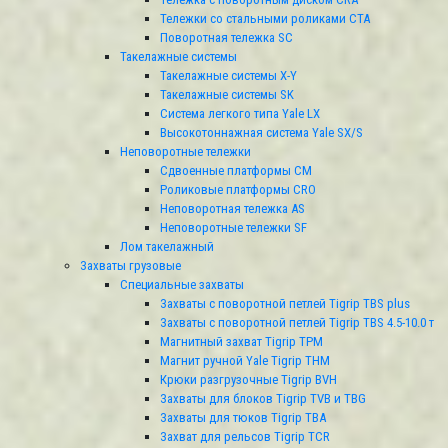
Тележки со стальными роликами СТА
Поворотная тележка SC
Такелажные системы
Такелажные системы X-Y
Такелажные системы SK
Система легкого типа Yale LX
Высокотоннажная система Yale SX/S
Неповоротные тележки
Сдвоенные платформы CM
Роликовые платформы CRO
Неповоротная тележка AS
Неповоротные тележки SF
Лом такелажный
Захваты грузовые
Специальные захваты
Захваты с поворотной петлей Tigrip TBS plus
Захваты с поворотной петлей Tigrip TBS 4.5-10.0 т
Магнитный захват Tigrip TPM
Магнит ручной Yale Tigrip THM
Крюки разгрузочные Tigrip BVH
Захваты для блоков Tigrip TVB и TBG
Захваты для тюков Tigrip TBA
Захват для рельсов Tigrip TCR