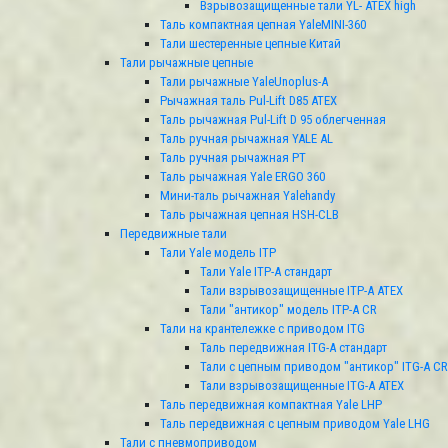
Взрывозащищенные тали YL- ATEX high
Таль компактная цепная YaleMINI-360
Тали шестеренные цепные Китай
Тали рычажные цепные
Тали рычажные YaleUnoplus-А
Рычажная таль Pul-Lift D85 ATEX
Таль рычажная Pul-Lift D 95 облегченная
Таль ручная рычажная YALE AL
Таль ручная рычажная РТ
Таль рычажная Yale ERGO 360
Мини-таль рычажная Yalehandy
Таль рычажная цепная HSH-CLB
Передвижные тали
Тали Yale модель ITP
Тали Yale ITP-A стандарт
Тали взрывозащищенные ITP-A ATEX
Тали "антикор" модель ITP-А CR
Тали на крантележке с приводом ITG
Таль передвижная ITG-A стандарт
Тали с цепным приводом "антикор" ITG-A CR
Тали взрывозащищенные ITG-A ATEX
Таль передвижная компактная Yale LHP
Таль передвижная с цепным приводом Yale LHG
Тали с пневмоприводом