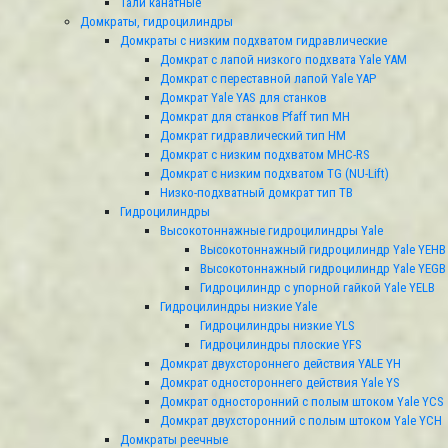
Тали канатные
Домкраты, гидроцилиндры
Домкраты с низким подхватом гидравлические
Домкрат с лапой низкого подхвата Yale YAM
Домкрат с переставной лапой Yale YAР
Домкрат Yale YAS для станков
Домкрат для станков Pfaff тип МН
Домкрат гидравлический тип HМ
Домкрат с низким подхватом MHC-RS
Домкрат с низким подхватом ТG (NU-Lift)
Низко-подхватный домкрат тип TB
Гидроцилиндры
Высокотоннажные гидроцилиндры Yale
Высокотоннажный гидроцилиндр Yale YEHB
Высокотоннажный гидроцилиндр Yale YEGB
Гидроцилиндр с упорной гайкой Yale YELB
Гидроцилиндры низкие Yale
Гидроцилиндры низкие YLS
Гидроцилиндры плоские YFS
Домкрат двухстороннего действия YALE YH
Домкрат одностороннего действия Yale YS
Домкрат односторонний с полым штоком Yale YCS
Домкрат двухсторонний с полым штоком Yale YCH
Домкраты реечные