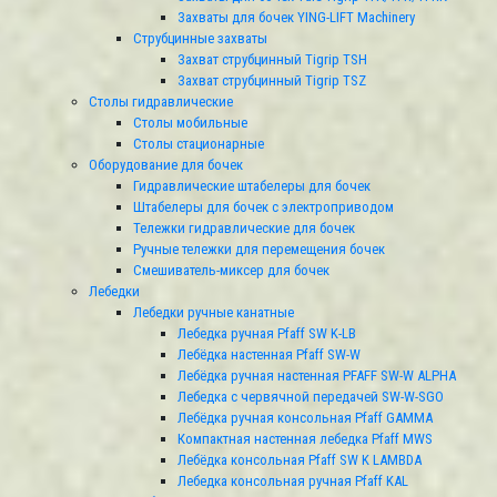
Захваты для бочек YING-LIFT Machinery
Струбцинные захваты
Захват струбцинный Tigrip TSH
Захват струбцинный Tigrip TSZ
Столы гидравлические
Столы мобильные
Столы стационарные
Оборудование для бочек
Гидравлические штабелеры для бочек
Штабелеры для бочек с электроприводом
Тележки гидравлические для бочек
Ручные тележки для перемещения бочек
Смешиватель-миксер для бочек
Лебедки
Лебедки ручные канатные
Лебедка ручная Pfaff SW K-LB
Лебёдка настенная Pfaff SW-W
Лебёдка ручная настенная PFAFF SW-W ALPHA
Лебедка с червячной передачей SW-W-SGO
Лебёдка ручная консольная Pfaff GAMMA
Компактная настенная лебедка Pfaff МWS
Лебёдка консольная Pfaff SW K LAMBDA
Лебедка консольная ручная Pfaff KAL