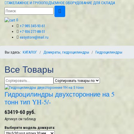
ТАКЕЛАЖНОЕ И ГРУЗОПОДЪЕМНОЕ ОБОРУДОВАНИЕ ДЛЯ СКЛАДА
0
+7 985 345-93-61
+7 936 277-88-51
easystore@mail.ru
Вы здесь:
КАТАЛОГ
Домкраты, гидроцилиндры
Гидроцилиндры
Все Товары
Гидроцилиндры двухсторонние на 5
тонн тип YH-5/-
63419-60 руб.
Артикул
см таблицу
Выберите модель домкрата: