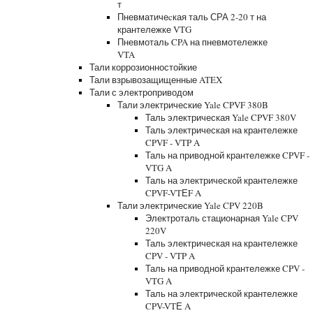
т
Пневматичеcкая таль СРА 2-20 т на
крантележке VTG
Пневмоталь CPA на пневмотележке
VTA
Тали коррозионностойкие
Тали взрывозащищенные ATEX
Тали с электроприводом
Тали электрические Yale CPVF 380B
Таль электрическая Yale CPVF 380V
Таль электрическая на крантележке
CPVF - VTP A
Таль на приводной крантележке CPVF -
VTG A
Таль на электрической крантележке
CPVF-VTЕF A
Тали электрические Yale CPV 220B
Электроталь стационарная Yale CPV
220V
Таль электрическая на крантележке
CPV - VTP A
Таль на приводной крантележке CPV -
VTG A
Таль на электрической крантележке
CPV-VTЕ A