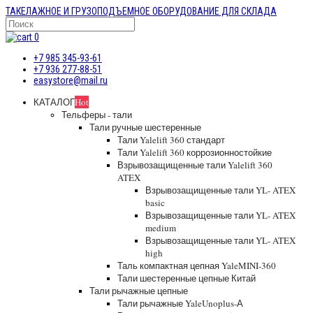
ТАКЕЛАЖНОЕ И ГРУЗОПОДЪЕМНОЕ ОБОРУДОВАНИЕ ДЛЯ СКЛАДА
0
+7 985 345-93-61
+7 936 277-88-51
easystore@mail.ru
КАТАЛОГ
Hot
Тельферы - тали
Тали ручные шестеренные
Тали Yalelift 360 стандарт
Тали Yalelift 360 коррозионностойкие
Взрывозащищенные тали Yalelift 360
ATEX
Взрывозащищенные тали YL- ATEX
basic
Взрывозащищенные тали YL- ATEX
medium
Взрывозащищенные тали YL- ATEX
high
Таль компактная цепная YaleMINI-360
Тали шестеренные цепные Китай
Тали рычажные цепные
Тали рычажные YaleUnoplus-А