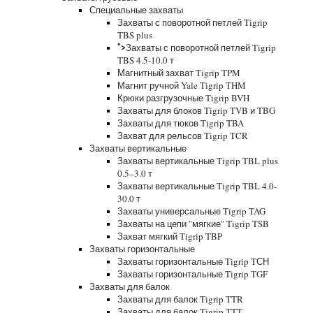
Специальные захваты
Захваты с поворотной петлей Tigrip
TBS plus
Захваты с поворотной петлей Tigrip
">
TBS 4.5-10.0 т
Магнитный захват Tigrip TPM
Магнит ручной Yale Tigrip THM
Крюки разгрузочные Tigrip BVH
Захваты для блоков Tigrip TVB и TBG
Захваты для тюков Tigrip TBA
Захват для рельсов Tigrip TCR
Захваты вертикальные
Захваты вертикальные Tigrip TBL plus
0.5–3.0 т
Захваты вертикальные Tigrip TBL 4.0-
30.0 т
Захваты универсальные Tigrip TAG
Захваты на цепи "мягкие" Tigrip TSB
Захват мягкий Tigrip TBP
Захваты горизонтальные
Захваты горизонтальные Tigrip TСН
Захваты горизонтальные Tigrip TGF
Захваты для балок
Захваты для балок Tigrip TTR
Захваты для балок Tigrip TTT