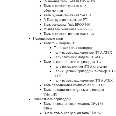
Рычажная таль Pul-Lift D85 ATEX
Таль рычажная Pul-Lift D 95
облегченная
Таль ручная рычажная YALE AL
Таль ручная рычажная РТ
">
Таль рычажная Yale ERGO 360
Мини-таль рычажная Yalehandy
Таль рычажная цепная HSH-CLB
Передвижные тали
Тали Yale модель ITP
Тали Yale ITP-A стандарт
Тали взрывозащищенные ITP-A ATEX
Тали "антикор" модель ITP-А CR
Тали на крантележке с приводом ITG
Таль передвижная ITG-A стандарт
Тали с цепным приводом "антикор" ITG-
A CR
Тали взрывозащищенные ITG-A ATEX
Таль передвижная компактная Yale LHP
Таль передвижная с цепным приводом
Yale LHG
Тали с пневмоприводом
Таль пневматическая модель CPA 125-
980 кг
Пневматичеcкая цепная таль СРА 2-20