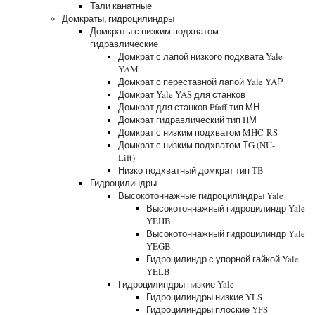
Тали канатные
Домкраты, гидроцилиндры
Домкраты с низким подхватом
гидравлические
Домкрат с лапой низкого подхвата Yale
YAM
Домкрат с переставной лапой Yale YAР
Домкрат Yale YAS для станков
Домкрат для станков Pfaff тип МН
Домкрат гидравлический тип HМ
Домкрат с низким подхватом MHC-RS
Домкрат с низким подхватом ТG (NU-
Lift)
Низко-подхватный домкрат тип TB
Гидроцилиндры
Высокотоннажные гидроцилиндры Yale
Высокотоннажный гидроцилиндр Yale
YEHB
Высокотоннажный гидроцилиндр Yale
YEGB
Гидроцилиндр с упорной гайкой Yale
YELB
Гидроцилиндры низкие Yale
Гидроцилиндры низкие YLS
Гидроцилиндры плоские YFS