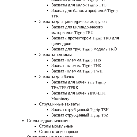
Захваты для балок Tigrip TTG
Захват для балок и профилей Tigrip
TPR
Захваты для цилиндрических грузов
Захват для цилиндрических
материалов Tigrip TRU
Захват c протектором Tigrip TRU для
цилиндров
Захват для труб Tigrip модель TRО
Захваты- клеммы
Захват - клемма Tigrip THS
Захват - клемма Tigrip THК
Захват - клемма Tigrip TWH
Захваты для бочек
Захваты для бочек Yale Tigrip
TFA/TFR/TFRK
Захваты для бочек YING-LIFT
Machinery
Струбцинные захваты
Захват струбцинный Tigrip TSH
Захват струбцинный Tigrip TSZ
Столы гидравлические
Столы мобильные
Столы стационарные