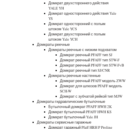
Домкрат двухстороннего действия
YALE YH
Домкрат одностороннего действия Yale
YS
Домкрат односторонний с полым
штоком Yale YCS
Домкрат двухсторонний с полым
штоком Yale YCH
Домкраты реечные
Домкраты реечные с низким подхватом
Домкрат реечный PFAFF тип SJ
Домкрат реечный PFAFF тип STW-F
Домкрат реечный PFAFF тип STW-FvB
Домкрат реечный тип SJ/CNR
Домкраты реечные настенные
Домкрат реечный PFAFF модель ZWW
Домкрат для шлюзов PFAFF модель
SCH-W
Домкрат с зубчатой рейкой тип MJW
Домкраты гидравлические бутылочные
Бутылочный домкрат PFAFF HWH 2K
Домкрат бутылочный PFAFF HWH KS
Домкрат бутылочный Yale JH
Домкраты сервисные гаражные
Домкрат гаражный Pfaff HRH P Proline