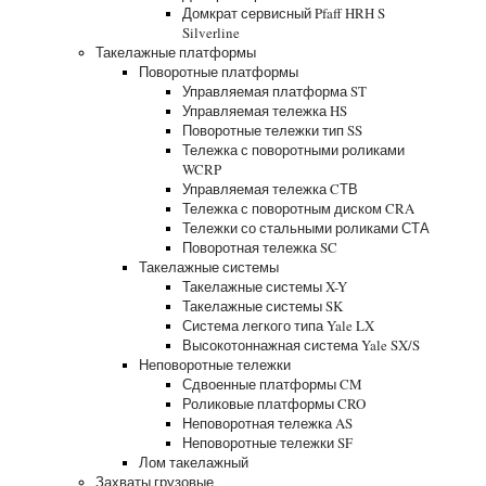
Домкрат сервисный Pfaff HRH S
Silverline
Такелажные платформы
Поворотные платформы
Управляемая платформа ST
Управляемая тележка HS
Поворотные тележки тип SS
Тележка с поворотными роликами
WCRP
Управляемая тележка CТВ
Тележка с поворотным диском CRA
Тележки со стальными роликами СТА
Поворотная тележка SC
Такелажные системы
Такелажные системы X-Y
Такелажные системы SK
Система легкого типа Yale LX
Высокотоннажная система Yale SX/S
Неповоротные тележки
Сдвоенные платформы CM
Роликовые платформы CRO
Неповоротная тележка AS
Неповоротные тележки SF
Лом такелажный
Захваты грузовые