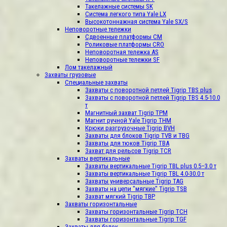
Такелажные системы SK
Система легкого типа Yale LX
Высокотоннажная система Yale SX/S
Неповоротные тележки
Сдвоенные платформы CM
Роликовые платформы CRO
Неповоротная тележка AS
Неповоротные тележки SF
Лом такелажный
Захваты грузовые
Специальные захваты
Захваты с поворотной петлей Tigrip TBS plus
Захваты с поворотной петлей Tigrip TBS 4.5-10.0
т
Магнитный захват Tigrip TPM
Магнит ручной Yale Tigrip THM
Крюки разгрузочные Tigrip BVH
Захваты для блоков Tigrip TVB и TBG
Захваты для тюков Tigrip TBA
Захват для рельсов Tigrip TCR
Захваты вертикальные
Захваты вертикальные Tigrip TBL plus 0.5–3.0 т
Захваты вертикальные Tigrip TBL 4.0-30.0 т
Захваты универсальные Tigrip TAG
Захваты на цепи "мягкие" Tigrip TSB
Захват мягкий Tigrip TBP
Захваты горизонтальные
Захваты горизонтальные Tigrip TСН
Захваты горизонтальные Tigrip TGF
Захваты для балок