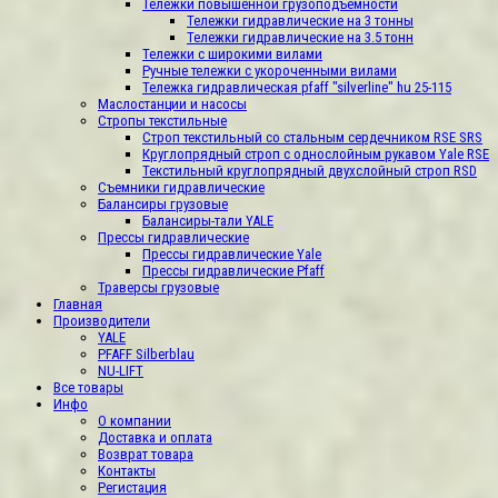
Тележки повышенной грузоподъемности
Тележки гидравлические на 3 тонны
Тележки гидравлические на 3.5 тонн
Тележки с широкими вилами
Ручные тележки с укороченными вилами
Тележка гидравлическая pfaff "silverline" hu 25-115
Маслостанции и насосы
Стропы текстильные
Строп текстильный со стальным сердечником RSE SRS
Круглопрядный строп с однослойным рукавом Yale RSЕ
Текстильный круглопрядный двухслойный строп RSD
Съемники гидравлические
Балансиры грузовые
Балансиры-тали YALE
Прессы гидравлические
Прессы гидравлические Yale
Прессы гидравлические Pfaff
Траверсы грузовые
Главная
Производители
YALE
PFAFF Silberblau
NU-LIFT
Все товары
Инфо
О компании
Доставка и оплата
Возврат товара
Контакты
Регистация