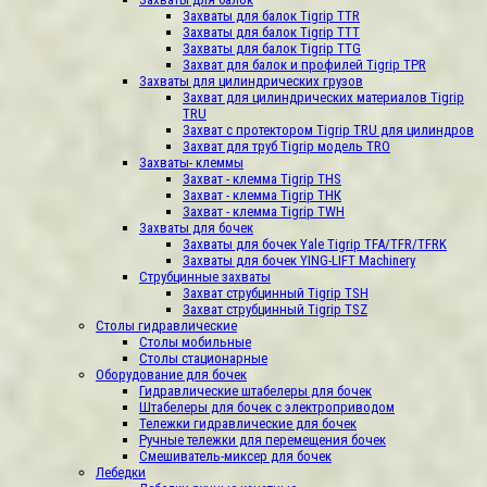
Захваты для балок Tigrip TTR
Захваты для балок Tigrip TTT
Захваты для балок Tigrip TTG
Захват для балок и профилей Tigrip TPR
Захваты для цилиндрических грузов
Захват для цилиндрических материалов Tigrip
TRU
Захват c протектором Tigrip TRU для цилиндров
Захват для труб Tigrip модель TRО
Захваты- клеммы
Захват - клемма Tigrip THS
Захват - клемма Tigrip THК
Захват - клемма Tigrip TWH
Захваты для бочек
Захваты для бочек Yale Tigrip TFA/TFR/TFRK
Захваты для бочек YING-LIFT Machinery
Струбцинные захваты
Захват струбцинный Tigrip TSH
Захват струбцинный Tigrip TSZ
Столы гидравлические
Столы мобильные
Столы стационарные
Оборудование для бочек
Гидравлические штабелеры для бочек
Штабелеры для бочек с электроприводом
Тележки гидравлические для бочек
Ручные тележки для перемещения бочек
Смешиватель-миксер для бочек
Лебедки