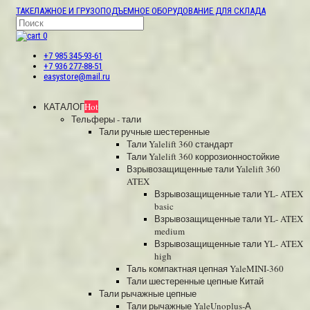
ТАКЕЛАЖНОЕ И ГРУЗОПОДЪЕМНОЕ ОБОРУДОВАНИЕ ДЛЯ СКЛАДА
0
+7 985 345-93-61
+7 936 277-88-51
easystore@mail.ru
КАТАЛОГ
Hot
Тельферы - тали
Тали ручные шестеренные
Тали Yalelift 360 стандарт
Тали Yalelift 360 коррозионностойкие
Взрывозащищенные тали Yalelift 360
ATEX
Взрывозащищенные тали YL- ATEX
basic
Взрывозащищенные тали YL- ATEX
medium
Взрывозащищенные тали YL- ATEX
high
Таль компактная цепная YaleMINI-360
Тали шестеренные цепные Китай
Тали рычажные цепные
Тали рычажные YaleUnoplus-А