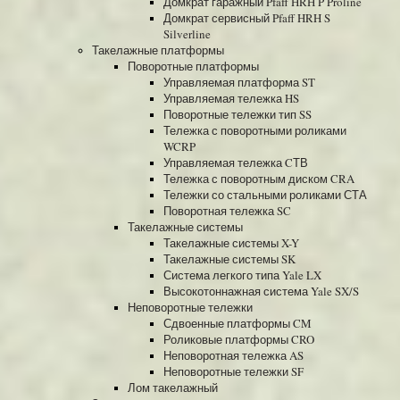
Домкрат гаражный Pfaff HRH P Proline
Домкрат сервисный Pfaff HRH S
Silverline
Такелажные платформы
Поворотные платформы
Управляемая платформа ST
Управляемая тележка HS
Поворотные тележки тип SS
Тележка с поворотными роликами
WCRP
Управляемая тележка CТВ
Тележка с поворотным диском CRA
Тележки со стальными роликами СТА
Поворотная тележка SC
Такелажные системы
Такелажные системы X-Y
Такелажные системы SK
Система легкого типа Yale LX
Высокотоннажная система Yale SX/S
Неповоротные тележки
Сдвоенные платформы CM
Роликовые платформы CRO
Неповоротная тележка AS
Неповоротные тележки SF
Лом такелажный