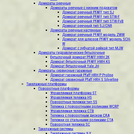
Домкраты реечные
Домкраты реечные с низким подхватом
Домкрат реечный PFAFF тип SJ
Домкрат реечный PFAFF тип STW-F
Домкрат реечный PFAFF тип STW-FvB
Домкрат реечный тип SJ/CNR
Домкраты реечные настенные
Домкрат реечный PFAFF модель ZWW
Домкрат для шлюзов PFAFF модель SCH-
W
Домкрат с зубчатой рейкой тип MJW
Домкраты гидравлические бутылочные
Бутылочный домкрат PFAFF HWH 2K
Домкрат бутылочный PFAFF HWH KS
Домкрат бутылочный Yale JH
Домкраты сервисные гаражные
Домкрат гаражный Pfaff HRH P Proline
Домкрат сервисный Pfaff HRH S Silverline
Такелажные платформы
Поворотные платформы
Управляемая платформа ST
Управляемая тележка HS
Поворотные тележки тип SS
Тележка с поворотными роликами WCRP
Управляемая тележка CТВ
Тележка с поворотным диском CRA
Тележки со стальными роликами СТА
Поворотная тележка SC
Такелажные системы
Такелажные системы X-Y