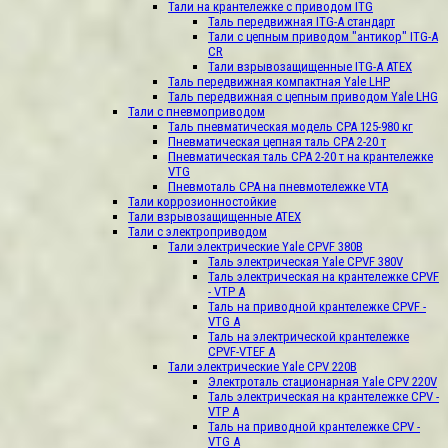
Тали на крантележке с приводом ITG
Таль передвижная ITG-A стандарт
Тали с цепным приводом "антикор" ITG-A
CR
Тали взрывозащищенные ITG-A ATEX
Таль передвижная компактная Yale LHP
Таль передвижная с цепным приводом Yale LHG
Тали с пневмоприводом
Таль пневматическая модель CPA 125-980 кг
Пневматичеcкая цепная таль СРА 2-20 т
Пневматичеcкая таль СРА 2-20 т на крантележке
VTG
Пневмоталь CPA на пневмотележке VTA
Тали коррозионностойкие
Тали взрывозащищенные ATEX
Тали с электроприводом
Тали электрические Yale CPVF 380B
Таль электрическая Yale CPVF 380V
Таль электрическая на крантележке CPVF
- VTP A
Таль на приводной крантележке CPVF -
VTG A
Таль на электрической крантележке
CPVF-VTЕF A
Тали электрические Yale CPV 220B
Электроталь стационарная Yale CPV 220V
Таль электрическая на крантележке CPV -
VTP A
Таль на приводной крантележке CPV -
VTG A