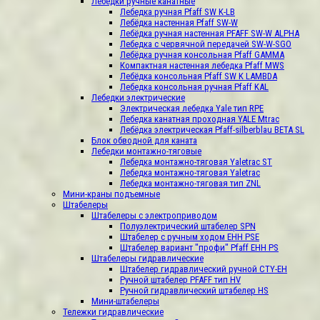
Лебедки ручные канатные
Лебедка ручная Pfaff SW K-LB
Лебёдка настенная Pfaff SW-W
Лебёдка ручная настенная PFAFF SW-W ALPHA
Лебедка с червячной передачей SW-W-SGO
Лебёдка ручная консольная Pfaff GAMMA
Компактная настенная лебедка Pfaff МWS
Лебёдка консольная Pfaff SW K LAMBDA
Лебедка консольная ручная Pfaff KAL
Лебедки электрические
Электрическая лебедка Yale тип RPE
Лебедка канатная проходная YALE Mtrac
Лебёдка электрическая Pfaff-silberblau BETA SL
Блок обводной для каната
Лебедки монтажно-тяговые
Лебедка монтажно-тяговая Yaletrac ST
Лебедка монтажно-тяговая Yaletrac
Лебедка монтажно-тяговая тип ZNL
Мини-краны подъемные
Штабелеры
Штабелеры с электроприводом
Полуэлектрический штабелер SPN
Штабелер с ручным ходом EHH PSE
Штабелер вариант "профи" Pfaff EHH PS
Штабелеры гидравлические
Штабелер гидравлический ручной CTY-EH
Ручной штабелер PFAFF тип HV
Ручной гидравлический штабелер HS
Мини-штабелеры
Тележки гидравлические