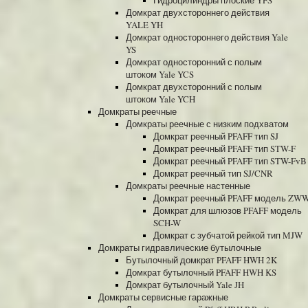
Гидроцилиндры плоские YFS
Домкрат двухстороннего действия
YALE YH
Домкрат одностороннего действия Yale
YS
Домкрат односторонний с полым
штоком Yale YCS
Домкрат двухсторонний с полым
штоком Yale YCH
Домкраты реечные
Домкраты реечные с низким подхватом
Домкрат реечный PFAFF тип SJ
Домкрат реечный PFAFF тип STW-F
Домкрат реечный PFAFF тип STW-FvB
Домкрат реечный тип SJ/CNR
Домкраты реечные настенные
Домкрат реечный PFAFF модель ZW
Домкрат для шлюзов PFAFF модель
SCH-W
Домкрат с зубчатой рейкой тип MJW
Домкраты гидравлические бутылочные
Бутылочный домкрат PFAFF HWH 2K
Домкрат бутылочный PFAFF HWH KS
Домкрат бутылочный Yale JH
Домкраты сервисные гаражные