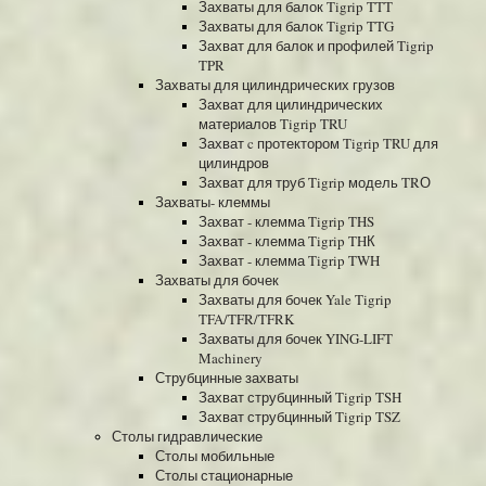
Захваты для балок Tigrip TTT
Захваты для балок Tigrip TTG
Захват для балок и профилей Tigrip
TPR
Захваты для цилиндрических грузов
Захват для цилиндрических
материалов Tigrip TRU
Захват c протектором Tigrip TRU для
цилиндров
Захват для труб Tigrip модель TRО
Захваты- клеммы
Захват - клемма Tigrip THS
Захват - клемма Tigrip THК
Захват - клемма Tigrip TWH
Захваты для бочек
Захваты для бочек Yale Tigrip
TFA/TFR/TFRK
Захваты для бочек YING-LIFT
Machinery
Струбцинные захваты
Захват струбцинный Tigrip TSH
Захват струбцинный Tigrip TSZ
Столы гидравлические
Столы мобильные
Столы стационарные