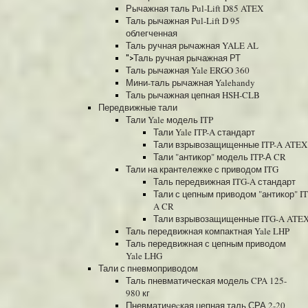
Рычажная таль Pul-Lift D85 ATEX
Таль рычажная Pul-Lift D 95
облегченная
Таль ручная рычажная YALE AL
Таль ручная рычажная РТ
">
Таль рычажная Yale ERGO 360
Мини-таль рычажная Yalehandy
Таль рычажная цепная HSH-CLB
Передвижные тали
Тали Yale модель ITP
Тали Yale ITP-A стандарт
Тали взрывозащищенные ITP-A ATEX
Тали "антикор" модель ITP-А CR
Тали на крантележке с приводом ITG
Таль передвижная ITG-A стандарт
Тали с цепным приводом "антикор" I
A CR
Тали взрывозащищенные ITG-A ATE
Таль передвижная компактная Yale LHP
Таль передвижная с цепным приводом
Yale LHG
Тали с пневмоприводом
Таль пневматическая модель CPA 125-
980 кг
Пневматичеcкая цепная таль СРА 2-20