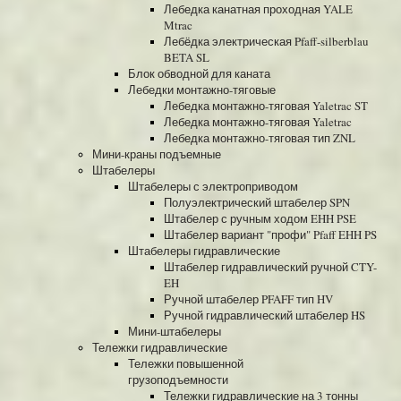
Лебедка канатная проходная YALE
Mtrac
Лебёдка электрическая Pfaff-silberblau
BETA SL
Блок обводной для каната
Лебедки монтажно-тяговые
Лебедка монтажно-тяговая Yaletrac ST
Лебедка монтажно-тяговая Yaletrac
Лебедка монтажно-тяговая тип ZNL
Мини-краны подъемные
Штабелеры
Штабелеры с электроприводом
Полуэлектрический штабелер SPN
Штабелер с ручным ходом EHH PSE
Штабелер вариант "профи" Pfaff EHH PS
Штабелеры гидравлические
Штабелер гидравлический ручной CTY-
EH
Ручной штабелер PFAFF тип HV
Ручной гидравлический штабелер HS
Мини-штабелеры
Тележки гидравлические
Тележки повышенной
грузоподъемности
Тележки гидравлические на 3 тонны