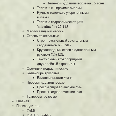
Тележки гидравлические на 3.5 тонн
Тележки с широкими вилами
Ручные тележки с укороченными
вилами
Тележка гидравлическая pfaff
"silverline" hu 25-115
Маслостанции и насосы
Стропы текстильные
Строп текстильный со стальным
сердечником RSE SRS
Круглопрядный строп с однослойным
рукавом Yale RSЕ
Текстильный круглопрядный
двухслойный строп RSD
Съемники гидравлические
Балансиры грузовые
Балансиры-тали YALE
Прессы гидравлические
Прессы гидравлические Yale
Прессы гидравлические Pfaff
Траверсы грузовые
Главная
Производители
YALE
PFAFF Silberblau