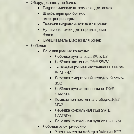
Оборудование для бочек
Гидравлические штабелеры для бочек
Штабелеры для бочек с
электроприводом
Тележки гидравлические для бочек
Ручные тележки для перемещения
бочек
Смешиватель-миксер для бочек
Лебедки
Лебедки ручные канатные
Лебедка ручная Pfaff SW K-LB
Лебёдка настенная Pfaff SW-W
Лебёдка ручная настенная PFAFF SW-
">
W ALPHA
Лебедка с червячной передачей SW-W-
SGO
Лебёдка ручная консольная Pfaff
GAMMA
Компактная настенная лебедка Pfaff
МWS
Лебёдка консольная Pfaff SW K
LAMBDA
Лебедка консольная ручная Pfaff KAL
Лебедки электрические
Электрическая лебедка Yale тип RPE