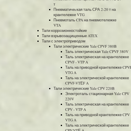
т
Пневматичеcкая таль СРА 2-20 т на
крантележке VTG
Пневмоталь CPA на пневмотележке
VTA
Тали коррозионностойкие
Тали взрывозащищенные ATEX
Тали с электроприводом
Тали электрические Yale CPVF 380B
Таль электрическая Yale CPVF 380V
Таль электрическая на крантележке
CPVF - VTP A
Таль на приводной крантележке CPVF
VTG A
Таль на электрической крантележке
CPVF-VTЕF A
Тали электрические Yale CPV 220B
Электроталь стационарная Yale CPV
220V
Таль электрическая на крантележке
CPV - VTP A
Таль на приводной крантележке CPV 
VTG A
Таль на электрической крантележке
CPV-VTЕ A