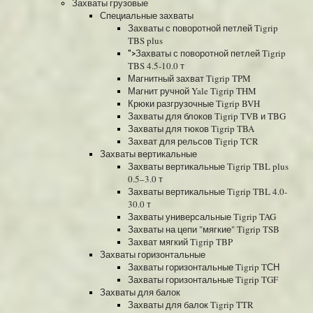
Захваты грузовые
Специальные захваты
Захваты с поворотной петлей Tigrip
TBS plus
Захваты с поворотной петлей Tigrip
">
TBS 4.5-10.0 т
Магнитный захват Tigrip TPM
Магнит ручной Yale Tigrip THM
Крюки разгрузочные Tigrip BVH
Захваты для блоков Tigrip TVB и TBG
Захваты для тюков Tigrip TBA
Захват для рельсов Tigrip TCR
Захваты вертикальные
Захваты вертикальные Tigrip TBL plus
0.5–3.0 т
Захваты вертикальные Tigrip TBL 4.0-
30.0 т
Захваты универсальные Tigrip TAG
Захваты на цепи "мягкие" Tigrip TSB
Захват мягкий Tigrip TBP
Захваты горизонтальные
Захваты горизонтальные Tigrip TСН
Захваты горизонтальные Tigrip TGF
Захваты для балок
Захваты для балок Tigrip TTR