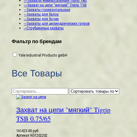
----Захваты универсальные Tigrip TAG
----Захват на цепи "мягкий" Tigrip TSB
---Захваты горизонтальные
---Захваты для балок
---Захваты для бочек
---Захваты для цилиндрических грузов
---Струбцинные захваты
Фильтр по брендам
Yale Industrial Products gmbH
Все Товары
Захват на цепи "мягкий" Tigrip
TSB 0.75/65
161423-00 руб.
Артикул
N51202202