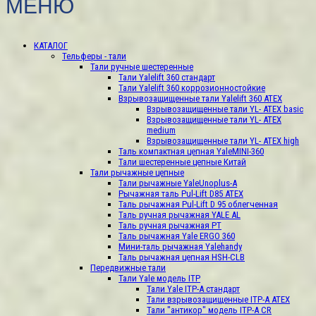
МЕНЮ
КАТАЛОГ
Тельферы - тали
Тали ручные шестеренные
Тали Yalelift 360 стандарт
Тали Yalelift 360 коррозионностойкие
Взрывозащищенные тали Yalelift 360 ATEX
Взрывозащищенные тали YL- ATEX basic
Взрывозащищенные тали YL- ATEX
medium
Взрывозащищенные тали YL- ATEX high
Таль компактная цепная YaleMINI-360
Тали шестеренные цепные Китай
Тали рычажные цепные
Тали рычажные YaleUnoplus-А
Рычажная таль Pul-Lift D85 ATEX
Таль рычажная Pul-Lift D 95 облегченная
Таль ручная рычажная YALE AL
Таль ручная рычажная РТ
Таль рычажная Yale ERGO 360
Мини-таль рычажная Yalehandy
Таль рычажная цепная HSH-CLB
Передвижные тали
Тали Yale модель ITP
Тали Yale ITP-A стандарт
Тали взрывозащищенные ITP-A ATEX
Тали "антикор" модель ITP-А CR