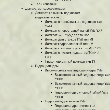
Тали канатные
Домкраты, гидроцилиндры
Домкраты с низким подхватом
гидравлические
Домкрат с лапой низкого подхвата Yale
YAM
Домкрат с переставной лапой Yale YAР
Домкрат Yale YAS для станков
Домкрат для станков Pfaff тип МН
Домкрат гидравлический тип HМ
Домкрат с низким подхватом MHC-RS
Домкрат с низким подхватом ТG (NU-
Lift)
Низко-подхватный домкрат тип TB
Гидроцилиндры
Высокотоннажные гидроцилиндры Yale
Высокотоннажный гидроцилиндр Yal
YEHB
Высокотоннажный гидроцилиндр Yal
YEGB
Гидроцилиндр с упорной гайкой Yale
YELB
Гидроцилиндры низкие Yale
Гидроцилиндры низкие YLS