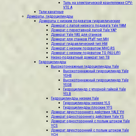
Таль на электрической крантележке CPV-
VTЕ A
Тали канатные
Домкраты, гидроцилиндры
Домкраты с низким подхватом гидравлические
Домкрат с лапой низкого подхвата Yale YAM
Домкрат с переставной лапой Yale YAР
Домкрат Yale YAS для станков
Домкрат для станков Pfaff тип МН
Домкрат гидравлический тип HМ
Домкрат с низким подхватом MHC-RS
Домкрат с низким подхватом ТG (NU-Lift)
Низко-подхватный домкрат тип TB
Гидроцилиндры
Высокотоннажные гидроцилиндры Yale
Высокотоннажный гидроцилиндр Yale
YEHB
Высокотоннажный гидроцилиндр Yale
YEGB
Гидроцилиндр с упорной гайкой Yale
YELB
Гидроцилиндры низкие Yale
Гидроцилиндры низкие YLS
Гидроцилиндры плоские YFS
Домкрат двухстороннего действия YALE YH
Домкрат одностороннего действия Yale YS
Домкрат односторонний с полым штоком Yale
YCS
Домкрат двухсторонний с полым штоком Yale
YCH