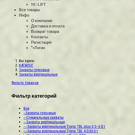
NU-LIFT
Все товары
Инфо
О компании
Доставка и оплата
Возврат товара
Контакты
Регистация
Логин
">
Вы здесь:
КАТАЛОГ
Захваты грузовые
Захваты вертикальные
Фильтр товаров
Фильтр категорий
Все
--Захваты грузовые
---Специальные захваты
---Захваты вертикальные
----Захваты вертикальные Tigrip TBL plus 0.5–3.0 т
----Захваты вертикальные Tigrip TBL 4.0-30.0 т