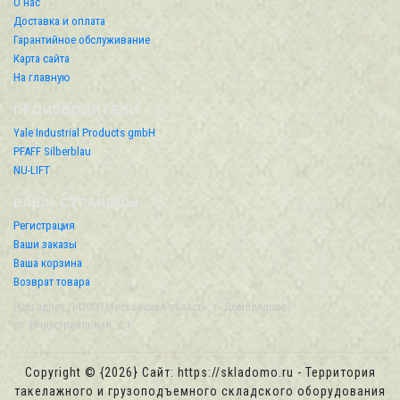
О нас
Доставка и оплата
Гарантийное обслуживание
Карта сайта
На главную
ПРОИЗВОДИТЕЛИ
Yale Industrial Products gmbH
PFAFF Silberblau
NU-LIFT
ВАШИ СТРАНИЦЫ
Регистрация
Ваши заказы
Ваша корзина
Возврат товара
Наш адрес: 142000 Московская область, г. Домодедово,
ул. Индустриальная, д.1
Copyright © {2026} Сайт: https://skladomo.ru - Территория
такелажного и грузоподъемного складского оборудования