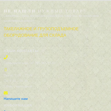
НЕ НАШЛИ
НУЖНЫЙ ТОВАР?
Свяжитесь с нами, мы найдем нужный Вам товар или же предложим
качественный аналог!
ТАКЕЛАЖНОЕ И ГРУЗОПОДЪЕМНОЕ
ОБОРУДОВАНИЕ ДЛЯ СКЛАДА
НАШИ КОНТАКТЫ
Позвоните нам: +7 985 345-93-61
Пн-чт: 9:00 – 17:00
Пт: 9:00 – 16:30
Сб-вс - выходной
Напишите нам
ИНФОРМАЦИЯ