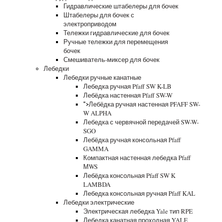
Гидравлические штабелеры для бочек
Штабелеры для бочек с
электроприводом
Тележки гидравлические для бочек
Ручные тележки для перемещения
бочек
Смешиватель-миксер для бочек
Лебедки
Лебедки ручные канатные
Лебедка ручная Pfaff SW K-LB
Лебёдка настенная Pfaff SW-W
Лебёдка ручная настенная PFAFF SW-
">
W ALPHA
Лебедка с червячной передачей SW-W-
SGO
Лебёдка ручная консольная Pfaff
GAMMA
Компактная настенная лебедка Pfaff
МWS
Лебёдка консольная Pfaff SW K
LAMBDA
Лебедка консольная ручная Pfaff KAL
Лебедки электрические
Электрическая лебедка Yale тип RPE
Лебедка канатная проходная YALE