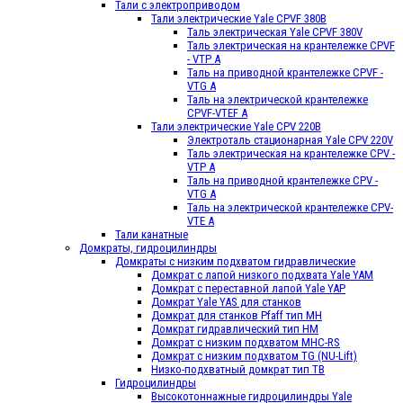
Тали с электроприводом
Тали электрические Yale CPVF 380B
Таль электрическая Yale CPVF 380V
Таль электрическая на крантележке CPVF
- VTP A
Таль на приводной крантележке CPVF -
VTG A
Таль на электрической крантележке
CPVF-VTЕF A
Тали электрические Yale CPV 220B
Электроталь стационарная Yale CPV 220V
Таль электрическая на крантележке CPV -
VTP A
Таль на приводной крантележке CPV -
VTG A
Таль на электрической крантележке CPV-
VTЕ A
Тали канатные
Домкраты, гидроцилиндры
Домкраты с низким подхватом гидравлические
Домкрат с лапой низкого подхвата Yale YAM
Домкрат с переставной лапой Yale YAР
Домкрат Yale YAS для станков
Домкрат для станков Pfaff тип МН
Домкрат гидравлический тип HМ
Домкрат с низким подхватом MHC-RS
Домкрат с низким подхватом ТG (NU-Lift)
Низко-подхватный домкрат тип TB
Гидроцилиндры
Высокотоннажные гидроцилиндры Yale