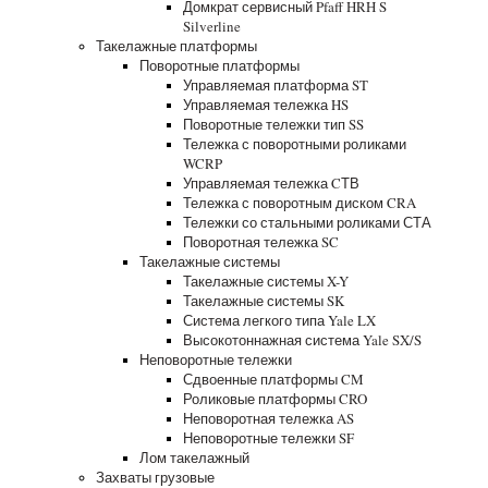
Домкрат сервисный Pfaff HRH S
Silverline
Такелажные платформы
Поворотные платформы
Управляемая платформа ST
Управляемая тележка HS
Поворотные тележки тип SS
Тележка с поворотными роликами
WCRP
Управляемая тележка CТВ
Тележка с поворотным диском CRA
Тележки со стальными роликами СТА
Поворотная тележка SC
Такелажные системы
Такелажные системы X-Y
Такелажные системы SK
Система легкого типа Yale LX
Высокотоннажная система Yale SX/S
Неповоротные тележки
Сдвоенные платформы CM
Роликовые платформы CRO
Неповоротная тележка AS
Неповоротные тележки SF
Лом такелажный
Захваты грузовые