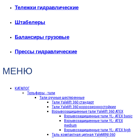
Тележки гидравлические
Штабелеры
Балансиры грузовые
Прессы гидравлические
МЕНЮ
КАТАЛОГ
Тельферы - тали
Тали ручные шестеренные
Тали Yalelift 360 стандарт
Тали Yalelift 360 коррозионностойкие
Взрывозащищенные тали Yalelift 360 ATEX
Взрывозащищенные тали YL- ATEX basic
Взрывозащищенные тали YL- ATEX
medium
Взрывозащищенные тали YL- ATEX high
Таль компактная цепная YaleMINI-360