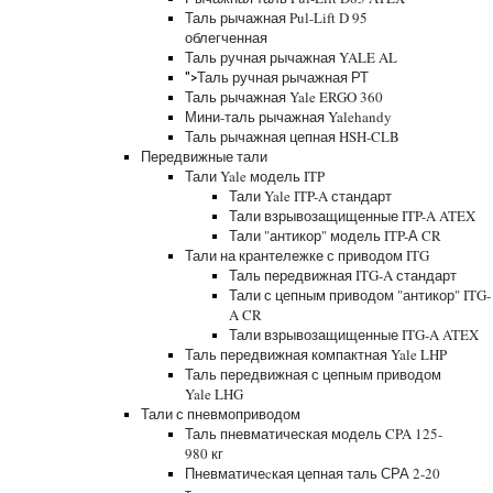
Таль рычажная Pul-Lift D 95
облегченная
Таль ручная рычажная YALE AL
Таль ручная рычажная РТ
">
Таль рычажная Yale ERGO 360
Мини-таль рычажная Yalehandy
Таль рычажная цепная HSH-CLB
Передвижные тали
Тали Yale модель ITP
Тали Yale ITP-A стандарт
Тали взрывозащищенные ITP-A ATEX
Тали "антикор" модель ITP-А CR
Тали на крантележке с приводом ITG
Таль передвижная ITG-A стандарт
Тали с цепным приводом "антикор" ITG-
A CR
Тали взрывозащищенные ITG-A ATEX
Таль передвижная компактная Yale LHP
Таль передвижная с цепным приводом
Yale LHG
Тали с пневмоприводом
Таль пневматическая модель CPA 125-
980 кг
Пневматичеcкая цепная таль СРА 2-20