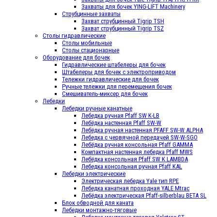
Захваты для бочек YING-LIFT Machinery
Струбцинные захваты
Захват струбцинный Tigrip TSH
Захват струбцинный Tigrip TSZ
Столы гидравлические
Столы мобильные
Столы стационарные
Оборудование для бочек
Гидравлические штабелеры для бочек
Штабелеры для бочек с электроприводом
Тележки гидравлические для бочек
Ручные тележки для перемещения бочек
Смешиватель-миксер для бочек
Лебедки
Лебедки ручные канатные
Лебедка ручная Pfaff SW K-LB
Лебёдка настенная Pfaff SW-W
Лебёдка ручная настенная PFAFF SW-W ALPHA
Лебедка с червячной передачей SW-W-SGO
Лебёдка ручная консольная Pfaff GAMMA
Компактная настенная лебедка Pfaff МWS
Лебёдка консольная Pfaff SW K LAMBDA
Лебедка консольная ручная Pfaff KAL
Лебедки электрические
Электрическая лебедка Yale тип RPE
Лебедка канатная проходная YALE Mtrac
Лебёдка электрическая Pfaff-silberblau BETA SL
Блок обводной для каната
Лебедки монтажно-тяговые