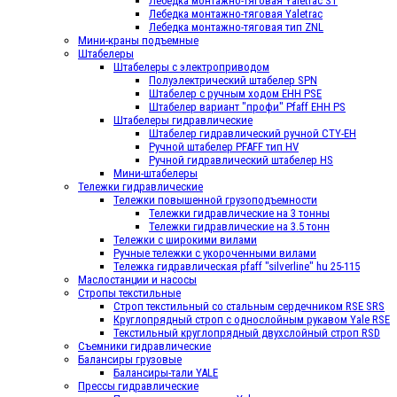
Лебедка монтажно-тяговая Yaletrac ST
Лебедка монтажно-тяговая Yaletrac
Лебедка монтажно-тяговая тип ZNL
Мини-краны подъемные
Штабелеры
Штабелеры с электроприводом
Полуэлектрический штабелер SPN
Штабелер с ручным ходом EHH PSE
Штабелер вариант "профи" Pfaff EHH PS
Штабелеры гидравлические
Штабелер гидравлический ручной CTY-EH
Ручной штабелер PFAFF тип HV
Ручной гидравлический штабелер HS
Мини-штабелеры
Тележки гидравлические
Тележки повышенной грузоподъемности
Тележки гидравлические на 3 тонны
Тележки гидравлические на 3.5 тонн
Тележки с широкими вилами
Ручные тележки с укороченными вилами
Тележка гидравлическая pfaff "silverline" hu 25-115
Маслостанции и насосы
Стропы текстильные
Строп текстильный со стальным сердечником RSE SRS
Круглопрядный строп с однослойным рукавом Yale RSЕ
Текстильный круглопрядный двухслойный строп RSD
Съемники гидравлические
Балансиры грузовые
Балансиры-тали YALE
Прессы гидравлические