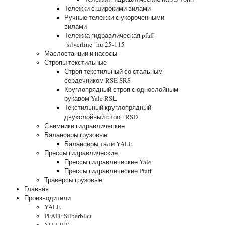
Тележки с широкими вилами
Ручные тележки с укороченными
вилами
Тележка гидравлическая pfaff
"silverline" hu 25-115
Маслостанции и насосы
Стропы текстильные
Строп текстильный со стальным
сердечником RSE SRS
Круглопрядный строп с однослойным
рукавом Yale RSЕ
Текстильный круглопрядный
двухслойный строп RSD
Съемники гидравлические
Балансиры грузовые
Балансиры-тали YALE
Прессы гидравлические
Прессы гидравлические Yale
Прессы гидравлические Pfaff
Траверсы грузовые
Главная
Производители
YALE
PFAFF Silberblau