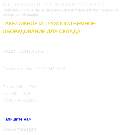
НЕ НАШЛИ
НУЖНЫЙ ТОВАР?
Свяжитесь с нами, мы найдем нужный Вам товар или же предложим
качественный аналог!
ТАКЕЛАЖНОЕ И ГРУЗОПОДЪЕМНОЕ
ОБОРУДОВАНИЕ ДЛЯ СКЛАДА
НАШИ КОНТАКТЫ
Позвоните нам: +7 985 345-93-61
Пн-чт: 9:00 – 17:00
Пт: 9:00 – 16:30
Сб-вс - выходной
Напишите нам
ИНФОРМАЦИЯ