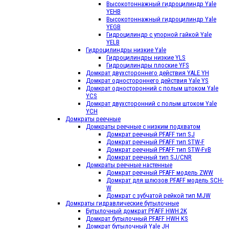
Высокотоннажный гидроцилиндр Yale
YEHB
Высокотоннажный гидроцилиндр Yale
YEGB
Гидроцилиндр с упорной гайкой Yale
YELB
Гидроцилиндры низкие Yale
Гидроцилиндры низкие YLS
Гидроцилиндры плоские YFS
Домкрат двухстороннего действия YALE YH
Домкрат одностороннего действия Yale YS
Домкрат односторонний с полым штоком Yale
YCS
Домкрат двухсторонний с полым штоком Yale
YCH
Домкраты реечные
Домкраты реечные с низким подхватом
Домкрат реечный PFAFF тип SJ
Домкрат реечный PFAFF тип STW-F
Домкрат реечный PFAFF тип STW-FvB
Домкрат реечный тип SJ/CNR
Домкраты реечные настенные
Домкрат реечный PFAFF модель ZWW
Домкрат для шлюзов PFAFF модель SCH-
W
Домкрат с зубчатой рейкой тип MJW
Домкраты гидравлические бутылочные
Бутылочный домкрат PFAFF HWH 2K
Домкрат бутылочный PFAFF HWH KS
Домкрат бутылочный Yale JH