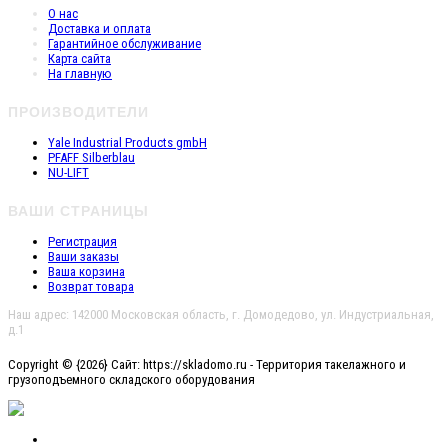
О нас
Доставка и оплата
Гарантийное обслуживание
Карта сайта
На главную
ПРОИЗВОДИТЕЛИ
Yale Industrial Products gmbH
PFAFF Silberblau
NU-LIFT
ВАШИ СТРАНИЦЫ
Регистрация
Ваши заказы
Ваша корзина
Возврат товара
Наш адрес: 142000 Московская область, г. Домодедово, ул. Индустриальная,
д.1
Copyright © {2026} Сайт: https://skladomo.ru - Территория такелажного и
грузоподъемного складского оборудования