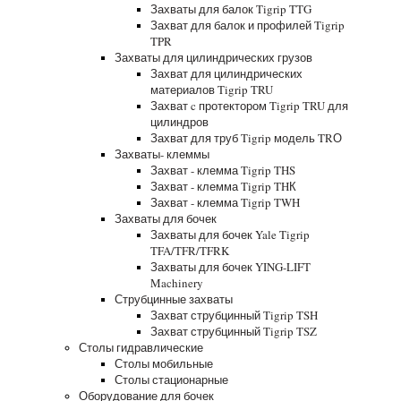
Захваты для балок Tigrip TTG
Захват для балок и профилей Tigrip
TPR
Захваты для цилиндрических грузов
Захват для цилиндрических
материалов Tigrip TRU
Захват c протектором Tigrip TRU для
цилиндров
Захват для труб Tigrip модель TRО
Захваты- клеммы
Захват - клемма Tigrip THS
Захват - клемма Tigrip THК
Захват - клемма Tigrip TWH
Захваты для бочек
Захваты для бочек Yale Tigrip
TFA/TFR/TFRK
Захваты для бочек YING-LIFT
Machinery
Струбцинные захваты
Захват струбцинный Tigrip TSH
Захват струбцинный Tigrip TSZ
Столы гидравлические
Столы мобильные
Столы стационарные
Оборудование для бочек