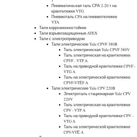
т
Пневматичеcкая таль СРА 2-20 т на
крантележке VTG
Пневмоталь CPA на пневмотележке
VTA
Тали коррозионностойкие
Тали взрывозащищенные ATEX
Тали с электроприводом
Тали электрические Yale CPVF 380B
Таль электрическая Yale CPVF 380V
Таль электрическая на крантележке
CPVF - VTP A
Таль на приводной крантележке CPVF -
VTG A
Таль на электрической крантележке
CPVF-VTЕF A
Тали электрические Yale CPV 220B
Электроталь стационарная Yale CPV
220V
Таль электрическая на крантележке
CPV - VTP A
Таль на приводной крантележке CPV -
VTG A
Таль на электрической крантележке
CPV-VTЕ A