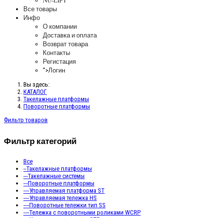
NU-LIFT
Все товары
Инфо
О компании
Доставка и оплата
Возврат товара
Контакты
Регистация
Логин
">
Вы здесь:
КАТАЛОГ
Такелажные платформы
Поворотные платформы
Фильтр товаров
Фильтр категорий
Все
--Такелажные платформы
---Такелажные системы
---Поворотные платформы
----Управляемая платформа ST
----Управляемая тележка HS
----Поворотные тележки тип SS
----Тележка с поворотными роликами WCRP