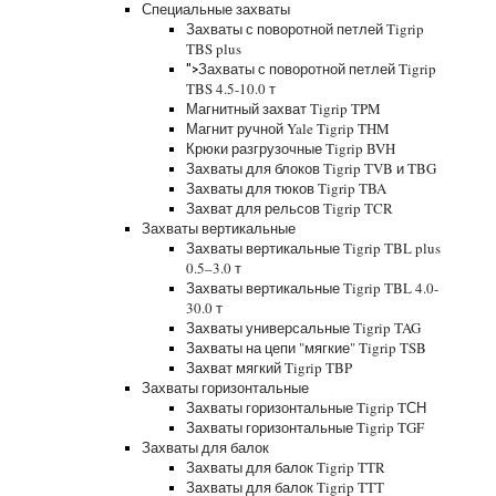
Специальные захваты
Захваты с поворотной петлей Tigrip
TBS plus
Захваты с поворотной петлей Tigrip
">
TBS 4.5-10.0 т
Магнитный захват Tigrip TPM
Магнит ручной Yale Tigrip THM
Крюки разгрузочные Tigrip BVH
Захваты для блоков Tigrip TVB и TBG
Захваты для тюков Tigrip TBA
Захват для рельсов Tigrip TCR
Захваты вертикальные
Захваты вертикальные Tigrip TBL plus
0.5–3.0 т
Захваты вертикальные Tigrip TBL 4.0-
30.0 т
Захваты универсальные Tigrip TAG
Захваты на цепи "мягкие" Tigrip TSB
Захват мягкий Tigrip TBP
Захваты горизонтальные
Захваты горизонтальные Tigrip TСН
Захваты горизонтальные Tigrip TGF
Захваты для балок
Захваты для балок Tigrip TTR
Захваты для балок Tigrip TTT