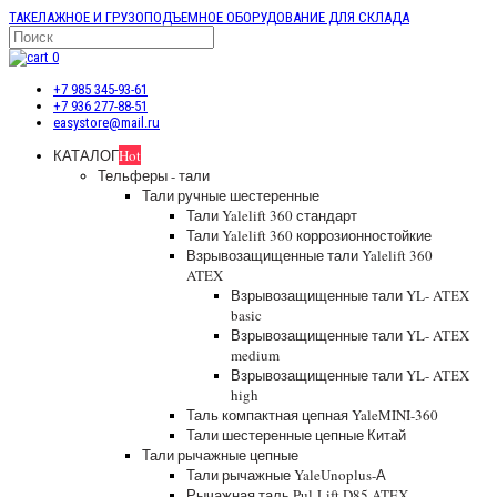
ТАКЕЛАЖНОЕ И ГРУЗОПОДЪЕМНОЕ ОБОРУДОВАНИЕ ДЛЯ СКЛАДА
0
+7 985 345-93-61
+7 936 277-88-51
easystore@mail.ru
КАТАЛОГ
Hot
Тельферы - тали
Тали ручные шестеренные
Тали Yalelift 360 стандарт
Тали Yalelift 360 коррозионностойкие
Взрывозащищенные тали Yalelift 360
ATEX
Взрывозащищенные тали YL- ATEX
basic
Взрывозащищенные тали YL- ATEX
medium
Взрывозащищенные тали YL- ATEX
high
Таль компактная цепная YaleMINI-360
Тали шестеренные цепные Китай
Тали рычажные цепные
Тали рычажные YaleUnoplus-А
Рычажная таль Pul-Lift D85 ATEX