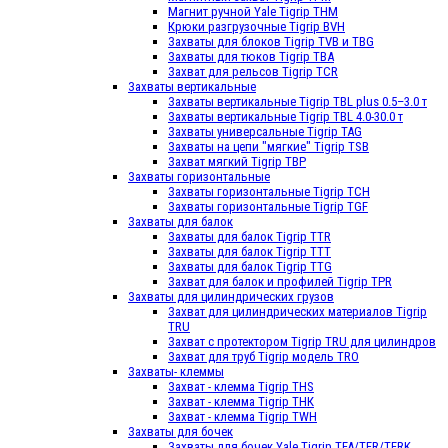
Магнит ручной Yale Tigrip THM
Крюки разгрузочные Tigrip BVH
Захваты для блоков Tigrip TVB и TBG
Захваты для тюков Tigrip TBA
Захват для рельсов Tigrip TCR
Захваты вертикальные
Захваты вертикальные Tigrip TBL plus 0.5–3.0 т
Захваты вертикальные Tigrip TBL 4.0-30.0 т
Захваты универсальные Tigrip TAG
Захваты на цепи "мягкие" Tigrip TSB
Захват мягкий Tigrip TBP
Захваты горизонтальные
Захваты горизонтальные Tigrip TСН
Захваты горизонтальные Tigrip TGF
Захваты для балок
Захваты для балок Tigrip TTR
Захваты для балок Tigrip TTT
Захваты для балок Tigrip TTG
Захват для балок и профилей Tigrip TPR
Захваты для цилиндрических грузов
Захват для цилиндрических материалов Tigrip
TRU
Захват c протектором Tigrip TRU для цилиндров
Захват для труб Tigrip модель TRО
Захваты- клеммы
Захват - клемма Tigrip THS
Захват - клемма Tigrip THК
Захват - клемма Tigrip TWH
Захваты для бочек
Захваты для бочек Yale Tigrip TFA/TFR/TFRK