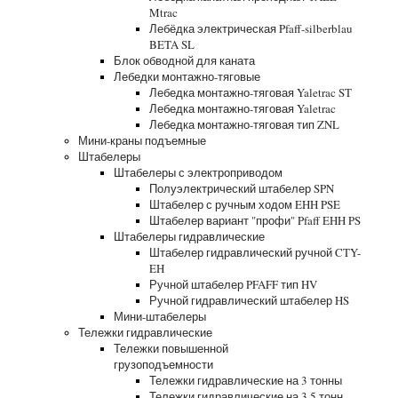
Mtrac
Лебёдка электрическая Pfaff-silberblau
BETA SL
Блок обводной для каната
Лебедки монтажно-тяговые
Лебедка монтажно-тяговая Yaletrac ST
Лебедка монтажно-тяговая Yaletrac
Лебедка монтажно-тяговая тип ZNL
Мини-краны подъемные
Штабелеры
Штабелеры с электроприводом
Полуэлектрический штабелер SPN
Штабелер с ручным ходом EHH PSE
Штабелер вариант "профи" Pfaff EHH PS
Штабелеры гидравлические
Штабелер гидравлический ручной CTY-
EH
Ручной штабелер PFAFF тип HV
Ручной гидравлический штабелер HS
Мини-штабелеры
Тележки гидравлические
Тележки повышенной
грузоподъемности
Тележки гидравлические на 3 тонны
Тележки гидравлические на 3.5 тонн