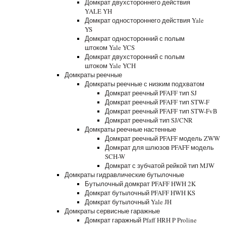
Домкрат двухстороннего действия
YALE YH
Домкрат одностороннего действия Yale
YS
Домкрат односторонний с полым
штоком Yale YCS
Домкрат двухсторонний с полым
штоком Yale YCH
Домкраты реечные
Домкраты реечные с низким подхватом
Домкрат реечный PFAFF тип SJ
Домкрат реечный PFAFF тип STW-F
Домкрат реечный PFAFF тип STW-FvB
Домкрат реечный тип SJ/CNR
Домкраты реечные настенные
Домкрат реечный PFAFF модель ZWW
Домкрат для шлюзов PFAFF модель
SCH-W
Домкрат с зубчатой рейкой тип MJW
Домкраты гидравлические бутылочные
Бутылочный домкрат PFAFF HWH 2K
Домкрат бутылочный PFAFF HWH KS
Домкрат бутылочный Yale JH
Домкраты сервисные гаражные
Домкрат гаражный Pfaff HRH P Proline