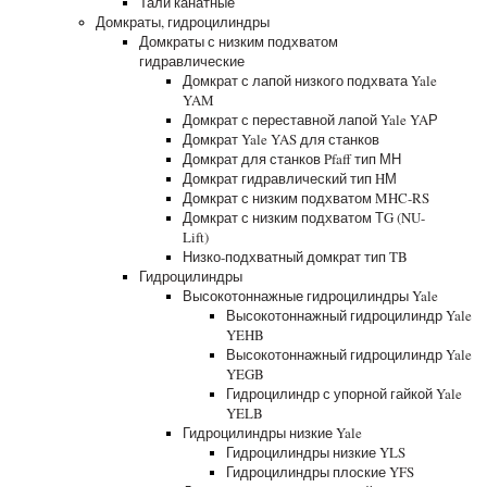
Тали канатные
Домкраты, гидроцилиндры
Домкраты с низким подхватом
гидравлические
Домкрат с лапой низкого подхвата Yale
YAM
Домкрат с переставной лапой Yale YAР
Домкрат Yale YAS для станков
Домкрат для станков Pfaff тип МН
Домкрат гидравлический тип HМ
Домкрат с низким подхватом MHC-RS
Домкрат с низким подхватом ТG (NU-
Lift)
Низко-подхватный домкрат тип TB
Гидроцилиндры
Высокотоннажные гидроцилиндры Yale
Высокотоннажный гидроцилиндр Yale
YEHB
Высокотоннажный гидроцилиндр Yale
YEGB
Гидроцилиндр с упорной гайкой Yale
YELB
Гидроцилиндры низкие Yale
Гидроцилиндры низкие YLS
Гидроцилиндры плоские YFS