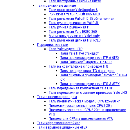
Тали шестеренные цепные Китай
Тали рычажные цепные
Тали рычажные YaleUnoplus-А
Рычажная таль Pul-Lift D85 ATEX
Таль рычажная Pul-Lift D 95 облегченная
Таль ручная рычажная YALE AL
Таль ручная рычажная РТ
Таль рычажная Yale ERGO 360
Мини-таль рычажная Yalehandy
Таль рычажная цепная HSH-CLB
Передвижные тали
Тали Yale модель ITP
Тали Yale ITP-A стандарт
Тали взрывозащищенные ITP-A ATEX
Тали "антикор" модель ITP-А CR
Тали на крантележке с приводом ITG
Таль передвижная ITG-A стандарт
Тали с цепным приводом "антикор" ITG-A
CR
Тали взрывозащищенные ITG-A ATEX
Таль передвижная компактная Yale LHP
Таль передвижная с цепным приводом Yale LHG
Тали с пневмоприводом
Таль пневматическая модель CPA 125-980 кг
Пневматичеcкая цепная таль СРА 2-20 т
Пневматичеcкая таль СРА 2-20 т на крантележке
VTG
Пневмоталь CPA на пневмотележке VTA
Тали коррозионностойкие
Тали взрывозащищенные ATEX