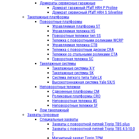
Домкраты сервисные гаражные
Домкрат гаражный Pfaff HRH P Proline
Домкрат сервисный Pfaff HRH S Silverline
Такелажные платформы
Поворотные платформы
Управляемая платформа ST
Управляемая тележка HS
Поворотные тележки тип SS
Тележка с поворотными роликами WCRP
Управляемая тележка CТВ
Тележка с поворотным диском CRA
Тележки со стальными роликами СТА
Поворотная тележка SC
Такелажные системы
Такелажные системы X-Y
Такелажные системы SK
Система легкого типа Yale LX
Высокотоннажная система Yale SX/S
Неповоротные тележки
Сдвоенные платформы CM
Роликовые платформы CRO
Неповоротная тележка AS
Неповоротные тележки SF
Лом такелажный
Захваты грузовые
Специальные захваты
Захваты с поворотной петлей Tigrip TBS plus
Захваты с поворотной петлей Tigrip TBS 4.5-10.0
т
Магнитный захват Tigrip TPM