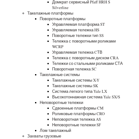
Домкрат сервисный Pfaff HRH S
Silverline
Такелажные платформы
Поворотные платформы
Управляемая платформа ST
Управляемая тележка HS
Поворотные тележки тип SS
Тележка с поворотными роликами
WCRP
Управляемая тележка CТВ
Тележка с поворотным диском CRA
Тележки со стальными роликами СТА
Поворотная тележка SC
Такелажные системы
Такелажные системы X-Y
Такелажные системы SK
Система легкого типа Yale LX
Высокотоннажная система Yale SX/S
Неповоротные тележки
Сдвоенные платформы CM
Роликовые платформы CRO
Неповоротная тележка AS
Неповоротные тележки SF
Лом такелажный
Захваты грузовые