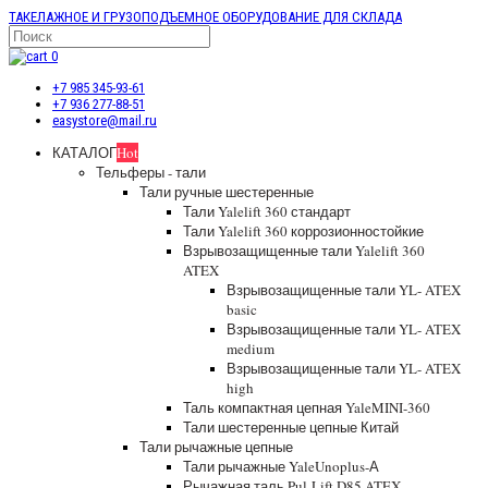
ТАКЕЛАЖНОЕ И ГРУЗОПОДЪЕМНОЕ ОБОРУДОВАНИЕ ДЛЯ СКЛАДА
0
+7 985 345-93-61
+7 936 277-88-51
easystore@mail.ru
КАТАЛОГ
Hot
Тельферы - тали
Тали ручные шестеренные
Тали Yalelift 360 стандарт
Тали Yalelift 360 коррозионностойкие
Взрывозащищенные тали Yalelift 360
ATEX
Взрывозащищенные тали YL- ATEX
basic
Взрывозащищенные тали YL- ATEX
medium
Взрывозащищенные тали YL- ATEX
high
Таль компактная цепная YaleMINI-360
Тали шестеренные цепные Китай
Тали рычажные цепные
Тали рычажные YaleUnoplus-А
Рычажная таль Pul-Lift D85 ATEX