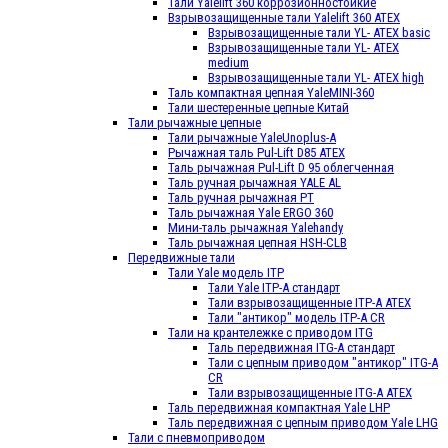
Тали Yalelift 360 коррозионностойкие
Взрывозащищенные тали Yalelift 360 ATEX
Взрывозащищенные тали YL- ATEX basic
Взрывозащищенные тали YL- ATEX
medium
Взрывозащищенные тали YL- ATEX high
Таль компактная цепная YaleMINI-360
Тали шестеренные цепные Китай
Тали рычажные цепные
Тали рычажные YaleUnoplus-А
Рычажная таль Pul-Lift D85 ATEX
Таль рычажная Pul-Lift D 95 облегченная
Таль ручная рычажная YALE AL
Таль ручная рычажная РТ
Таль рычажная Yale ERGO 360
Мини-таль рычажная Yalehandy
Таль рычажная цепная HSH-CLB
Передвижные тали
Тали Yale модель ITP
Тали Yale ITP-A стандарт
Тали взрывозащищенные ITP-A ATEX
Тали "антикор" модель ITP-А CR
Тали на крантележке с приводом ITG
Таль передвижная ITG-A стандарт
Тали с цепным приводом "антикор" ITG-A
CR
Тали взрывозащищенные ITG-A ATEX
Таль передвижная компактная Yale LHP
Таль передвижная с цепным приводом Yale LHG
Тали с пневмоприводом