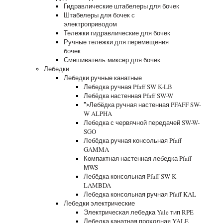
Гидравлические штабелеры для бочек
Штабелеры для бочек с
электроприводом
Тележки гидравлические для бочек
Ручные тележки для перемещения
бочек
Смешиватель-миксер для бочек
Лебедки
Лебедки ручные канатные
Лебедка ручная Pfaff SW K-LB
Лебёдка настенная Pfaff SW-W
Лебёдка ручная настенная PFAFF SW-
">
W ALPHA
Лебедка с червячной передачей SW-W-
SGO
Лебёдка ручная консольная Pfaff
GAMMA
Компактная настенная лебедка Pfaff
МWS
Лебёдка консольная Pfaff SW K
LAMBDA
Лебедка консольная ручная Pfaff KAL
Лебедки электрические
Электрическая лебедка Yale тип RPE
Лебедка канатная проходная YALE