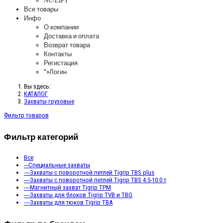
NU-LIFT
Все товары
Инфо
О компании
Доставка и оплата
Возврат товара
Контакты
Регистация
Логин
">
Вы здесь:
КАТАЛОГ
Захваты грузовые
Фильтр товаров
Фильтр категорий
Все
---Специальные захваты
----Захваты с поворотной петлей Tigrip TBS plus
----Захваты с поворотной петлей Tigrip TBS 4.5-10.0 т
----Магнитный захват Tigrip TPM
----Захваты для блоков Tigrip TVB и TBG
----Захваты для тюков Tigrip TBA