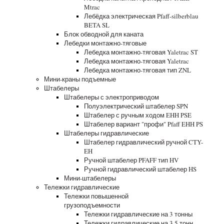
Mtrac
Лебёдка электрическая Pfaff-silberblau
BETA SL
Блок обводной для каната
Лебедки монтажно-тяговые
Лебедка монтажно-тяговая Yaletrac ST
Лебедка монтажно-тяговая Yaletrac
Лебедка монтажно-тяговая тип ZNL
Мини-краны подъемные
Штабелеры
Штабелеры с электроприводом
Полуэлектрический штабелер SPN
Штабелер с ручным ходом EHH PSE
Штабелер вариант "профи" Pfaff EHH PS
Штабелеры гидравлические
Штабелер гидравлический ручной CTY-
EH
Ручной штабелер PFAFF тип HV
Ручной гидравлический штабелер HS
Мини-штабелеры
Тележки гидравлические
Тележки повышенной
грузоподъемности
Тележки гидравлические на 3 тонны
Тележки гидравлические на 3.5 тонн