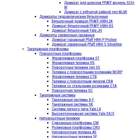
Домкрат для шлюзов PFAFF модель SCH-
W
Домкрат с зубчатой рейкой тип MJW
Домкраты гидравлические бутылочные
Бутылочный домкрат PFAFF HWH 2K
Домкрат бутылочный PFAFF HWH KS
Домкрат бутылочный Yale JH
Домкраты сервисные гаражные
Домкрат гаражный Pfaff HRH P Proline
Домкрат сервисный Pfaff HRH S Silverline
Такелажные платформы
Поворотные платформы
Управляемая платформа ST
Управляемая тележка HS
Поворотные тележки тип SS
Тележка с поворотными роликами WCRP
Управляемая тележка CТВ
Тележка с поворотным диском CRA
Тележки со стальными роликами СТА
Поворотная тележка SC
Такелажные системы
Такелажные системы X-Y
Такелажные системы SK
Система легкого типа Yale LX
Высокотоннажная система Yale SX/S
Неповоротные тележки
Сдвоенные платформы CM
Роликовые платформы CRO
Неповоротная тележка AS
Неповоротные тележки SF