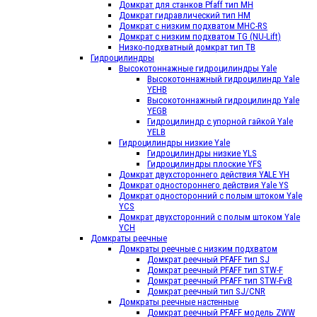
Домкрат для станков Pfaff тип МН
Домкрат гидравлический тип HМ
Домкрат с низким подхватом MHC-RS
Домкрат с низким подхватом ТG (NU-Lift)
Низко-подхватный домкрат тип TB
Гидроцилиндры
Высокотоннажные гидроцилиндры Yale
Высокотоннажный гидроцилиндр Yale
YEHB
Высокотоннажный гидроцилиндр Yale
YEGB
Гидроцилиндр с упорной гайкой Yale
YELB
Гидроцилиндры низкие Yale
Гидроцилиндры низкие YLS
Гидроцилиндры плоские YFS
Домкрат двухстороннего действия YALE YH
Домкрат одностороннего действия Yale YS
Домкрат односторонний с полым штоком Yale
YCS
Домкрат двухсторонний с полым штоком Yale
YCH
Домкраты реечные
Домкраты реечные с низким подхватом
Домкрат реечный PFAFF тип SJ
Домкрат реечный PFAFF тип STW-F
Домкрат реечный PFAFF тип STW-FvB
Домкрат реечный тип SJ/CNR
Домкраты реечные настенные
Домкрат реечный PFAFF модель ZWW