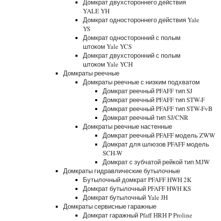
Домкрат двухстороннего действия
YALE YH
Домкрат одностороннего действия Yale
YS
Домкрат односторонний с полым
штоком Yale YCS
Домкрат двухсторонний с полым
штоком Yale YCH
Домкраты реечные
Домкраты реечные с низким подхватом
Домкрат реечный PFAFF тип SJ
Домкрат реечный PFAFF тип STW-F
Домкрат реечный PFAFF тип STW-FvB
Домкрат реечный тип SJ/CNR
Домкраты реечные настенные
Домкрат реечный PFAFF модель ZWW
Домкрат для шлюзов PFAFF модель
SCH-W
Домкрат с зубчатой рейкой тип MJW
Домкраты гидравлические бутылочные
Бутылочный домкрат PFAFF HWH 2K
Домкрат бутылочный PFAFF HWH KS
Домкрат бутылочный Yale JH
Домкраты сервисные гаражные
Домкрат гаражный Pfaff HRH P Proline