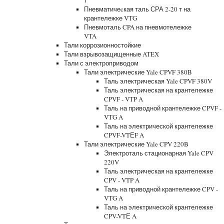
т
Пневматичеcкая таль СРА 2-20 т на
крантележке VTG
Пневмоталь CPA на пневмотележке
VTA
Тали коррозионностойкие
Тали взрывозащищенные ATEX
Тали с электроприводом
Тали электрические Yale CPVF 380B
Таль электрическая Yale CPVF 380V
Таль электрическая на крантележке
CPVF - VTP A
Таль на приводной крантележке CPVF -
VTG A
Таль на электрической крантележке
CPVF-VTЕF A
Тали электрические Yale CPV 220B
Электроталь стационарная Yale CPV
220V
Таль электрическая на крантележке
CPV - VTP A
Таль на приводной крантележке CPV -
VTG A
Таль на электрической крантележке
CPV-VTЕ A