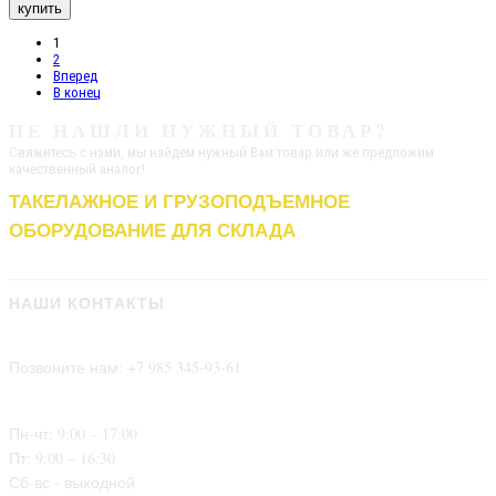
1
2
Вперед
В конец
НЕ НАШЛИ
НУЖНЫЙ ТОВАР?
Свяжитесь с нами, мы найдем нужный Вам товар или же предложим
качественный аналог!
ТАКЕЛАЖНОЕ И ГРУЗОПОДЪЕМНОЕ
ОБОРУДОВАНИЕ ДЛЯ СКЛАДА
НАШИ КОНТАКТЫ
Позвоните нам: +7 985 345-93-61
Пн-чт: 9:00 – 17:00
Пт: 9:00 – 16:30
Сб-вс - выходной