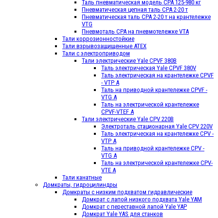
Таль пневматическая модель CPA 125-980 кг
Пневматичеcкая цепная таль СРА 2-20 т
Пневматичеcкая таль СРА 2-20 т на крантележке
VTG
Пневмоталь CPA на пневмотележке VTA
Тали коррозионностойкие
Тали взрывозащищенные ATEX
Тали с электроприводом
Тали электрические Yale CPVF 380B
Таль электрическая Yale CPVF 380V
Таль электрическая на крантележке CPVF
- VTP A
Таль на приводной крантележке CPVF -
VTG A
Таль на электрической крантележке
CPVF-VTЕF A
Тали электрические Yale CPV 220B
Электроталь стационарная Yale CPV 220V
Таль электрическая на крантележке CPV -
VTP A
Таль на приводной крантележке CPV -
VTG A
Таль на электрической крантележке CPV-
VTЕ A
Тали канатные
Домкраты, гидроцилиндры
Домкраты с низким подхватом гидравлические
Домкрат с лапой низкого подхвата Yale YAM
Домкрат с переставной лапой Yale YAР
Домкрат Yale YAS для станков