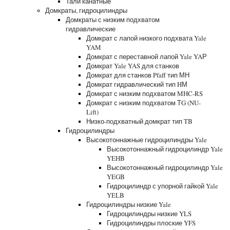
Тали канатные
Домкраты, гидроцилиндры
Домкраты с низким подхватом
гидравлические
Домкрат с лапой низкого подхвата Yale
YAM
Домкрат с переставной лапой Yale YAР
Домкрат Yale YAS для станков
Домкрат для станков Pfaff тип МН
Домкрат гидравлический тип HМ
Домкрат с низким подхватом MHC-RS
Домкрат с низким подхватом ТG (NU-
Lift)
Низко-подхватный домкрат тип TB
Гидроцилиндры
Высокотоннажные гидроцилиндры Yale
Высокотоннажный гидроцилиндр Yale
YEHB
Высокотоннажный гидроцилиндр Yale
YEGB
Гидроцилиндр с упорной гайкой Yale
YELB
Гидроцилиндры низкие Yale
Гидроцилиндры низкие YLS
Гидроцилиндры плоские YFS