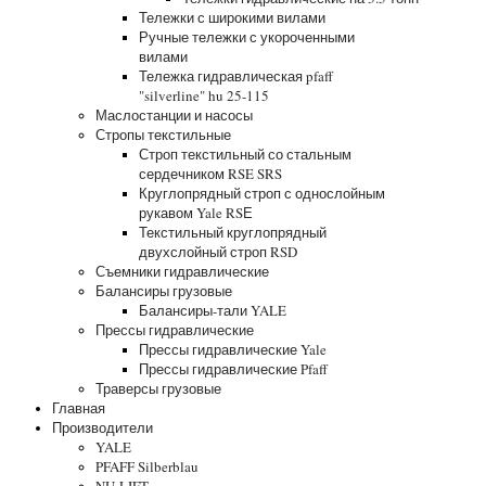
Тележки с широкими вилами
Ручные тележки с укороченными
вилами
Тележка гидравлическая pfaff
"silverline" hu 25-115
Маслостанции и насосы
Стропы текстильные
Строп текстильный со стальным
сердечником RSE SRS
Круглопрядный строп с однослойным
рукавом Yale RSЕ
Текстильный круглопрядный
двухслойный строп RSD
Съемники гидравлические
Балансиры грузовые
Балансиры-тали YALE
Прессы гидравлические
Прессы гидравлические Yale
Прессы гидравлические Pfaff
Траверсы грузовые
Главная
Производители
YALE
PFAFF Silberblau