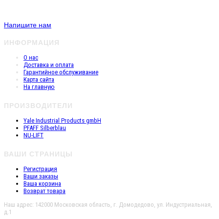
Напишите нам
ИНФОРМАЦИЯ
О нас
Доставка и оплата
Гарантийное обслуживание
Карта сайта
На главную
ПРОИЗВОДИТЕЛИ
Yale Industrial Products gmbH
PFAFF Silberblau
NU-LIFT
ВАШИ СТРАНИЦЫ
Регистрация
Ваши заказы
Ваша корзина
Возврат товара
Наш адрес: 142000 Московская область, г. Домодедово, ул. Индустриальная,
д.1