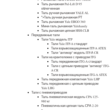
Таль рычажная Pul-Lift D 95
облегченная
Таль ручная рычажная YALE AL
Таль ручная рычажная РТ
">
Таль рычажная Yale ERGO 360
Мини-таль рычажная Yalehandy
Таль рычажная цепная HSH-CLB
Передвижные тали
Тали Yale модель ITP
Тали Yale ITP-A стандарт
Тали взрывозащищенные ITP-A ATEX
Тали "антикор" модель ITP-А CR
Тали на крантележке с приводом ITG
Таль передвижная ITG-A стандарт
Тали с цепным приводом "антикор" ITG-
A CR
Тали взрывозащищенные ITG-A ATEX
Таль передвижная компактная Yale LHP
Таль передвижная с цепным приводом
Yale LHG
Тали с пневмоприводом
Таль пневматическая модель CPA 125-
980 кг
Пневматичеcкая цепная таль СРА 2-20