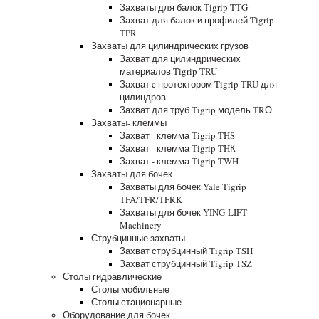
Захваты для балок Tigrip TTG
Захват для балок и профилей Tigrip
TPR
Захваты для цилиндрических грузов
Захват для цилиндрических
материалов Tigrip TRU
Захват c протектором Tigrip TRU для
цилиндров
Захват для труб Tigrip модель TRО
Захваты- клеммы
Захват - клемма Tigrip THS
Захват - клемма Tigrip THК
Захват - клемма Tigrip TWH
Захваты для бочек
Захваты для бочек Yale Tigrip
TFA/TFR/TFRK
Захваты для бочек YING-LIFT
Machinery
Струбцинные захваты
Захват струбцинный Tigrip TSH
Захват струбцинный Tigrip TSZ
Столы гидравлические
Столы мобильные
Столы стационарные
Оборудование для бочек