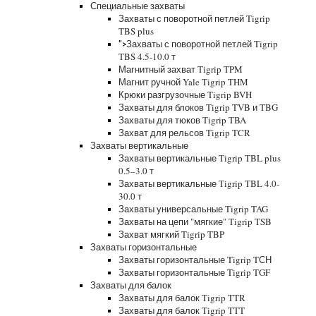
Специальные захваты
Захваты с поворотной петлей Tigrip
TBS plus
Захваты с поворотной петлей Tigrip
">
TBS 4.5-10.0 т
Магнитный захват Tigrip TPM
Магнит ручной Yale Tigrip THM
Крюки разгрузочные Tigrip BVH
Захваты для блоков Tigrip TVB и TBG
Захваты для тюков Tigrip TBA
Захват для рельсов Tigrip TCR
Захваты вертикальные
Захваты вертикальные Tigrip TBL plus
0.5–3.0 т
Захваты вертикальные Tigrip TBL 4.0-
30.0 т
Захваты универсальные Tigrip TAG
Захваты на цепи "мягкие" Tigrip TSB
Захват мягкий Tigrip TBP
Захваты горизонтальные
Захваты горизонтальные Tigrip TСН
Захваты горизонтальные Tigrip TGF
Захваты для балок
Захваты для балок Tigrip TTR
Захваты для балок Tigrip TTT