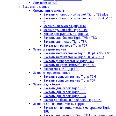
Лом такелажный
Захваты грузовые
Специальные захваты
Захваты с поворотной петлей Tigrip TBS plus
Захваты с поворотной петлей Tigrip TBS 4.5-10.0
т
Магнитный захват Tigrip TPM
Магнит ручной Yale Tigrip THM
Крюки разгрузочные Tigrip BVH
Захваты для блоков Tigrip TVB и TBG
Захваты для тюков Tigrip TBA
Захват для рельсов Tigrip TCR
Захваты вертикальные
Захваты вертикальные Tigrip TBL plus 0.5–3.0 т
Захваты вертикальные Tigrip TBL 4.0-30.0 т
Захваты универсальные Tigrip TAG
Захваты на цепи "мягкие" Tigrip TSB
Захват мягкий Tigrip TBP
Захваты горизонтальные
Захваты горизонтальные Tigrip TСН
Захваты горизонтальные Tigrip TGF
Захваты для балок
Захваты для балок Tigrip TTR
Захваты для балок Tigrip TTT
Захваты для балок Tigrip TTG
Захват для балок и профилей Tigrip TPR
Захваты для цилиндрических грузов
Захват для цилиндрических материалов Tigrip
TRU
Захват c протектором Tigrip TRU для цилиндров